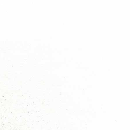
Blokhut Huren
Op zoek met uw jeugd naar een overnachtingslocatie.
Wellicht is er nog plek in onze blokhut groots opgezet, genoeg ruimte vo
personen. Inclusief buitenterrein met grote stookkuil.
Lees meer...
Prev
Next
Activiteiten agenda