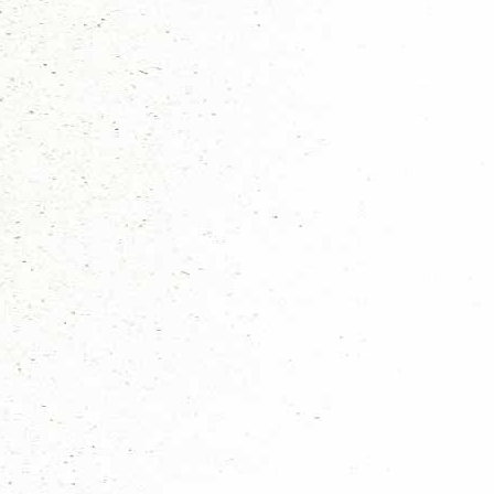
Ontdek Scouting Vlierden?
Scouting staat voor uitdaging! Scouting biedt leuke en spannende activi
Meer informatie