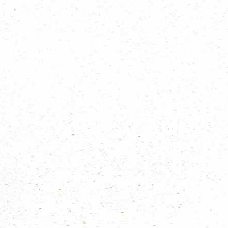
30 MEI 2026 Bløkpop Vlierden
Het alternatief festival voor muziekliefhebbers en lokale vrienden! Bløkp
Lees meer...