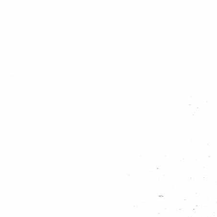
teiten waarmee meiden en jongens worden uitgedaagd zich persoonlijk te ontw