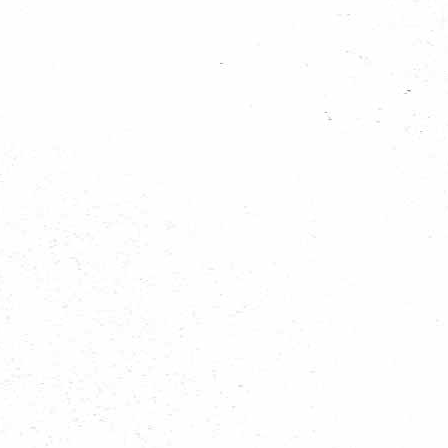
eel veel te beleven. Hoe ouder je bent, hoe groter en uitdagender het avontuur!