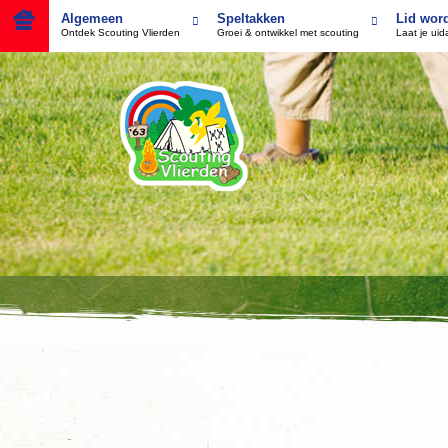
Algemeen
Speltakken
Lid wor
Ontdek Scouting Vlierden
Groei & ontwikkel met scouting
Laat je ui