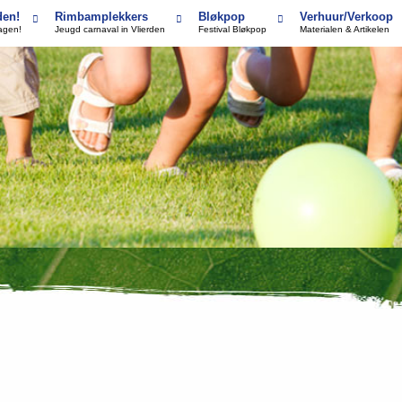
den!
Rimbamplekkers
Bløkpop
Verhuur/Verkoop
dagen!
Jeugd carnaval in Vlierden
Festival Bløkpop
Materialen & Artikelen