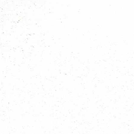
Lid worden
Laat je uitdagen en ontdek Scouting! Al vanaf 5 jaar is er bij Scouting h
Kom 2x vrijblijvend meedoen!
Sociale Media
Scouting Vlierden Shop